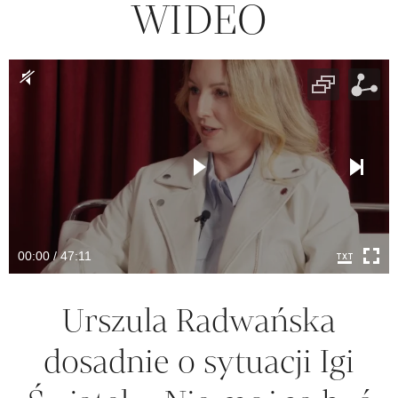
WIDEO
00:00 / 47:11
Urszula Radwańska
dosadnie o sytuacji Igi