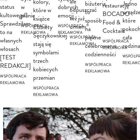
ale
kolory,
biżuteria
Jedno
restaurację
status
w
dobrych
odpuszczać
które w
to
urządze
BOCADO
kultowego?
planie
emocji
też już
książce
sposób
które
Food &
Sprawdziłam
umiem”
Elżbiety
WSPÓŁPRACA
WSPÓŁPRACA
na
pokoc
Cocktails
to na
REKLAMOWA
REKLAMOWA
Sęczykowskiej
piękne
cała
WSPÓŁPRACA
własnych
WSPÓŁPRACA
stają się
celebrowanie
rodzina
REKLAMOWA
włosach
REKLAMOWA
symbolami
codzienności
[TEST
WSPÓŁP
trzech
REKLAM
REDAKCJI]
WSPÓŁPRACA
kobiecych
REKLAMOWA
przemian
WSPÓŁPRACA
REKLAMOWA
WSPÓŁPRACA
REKLAMOWA