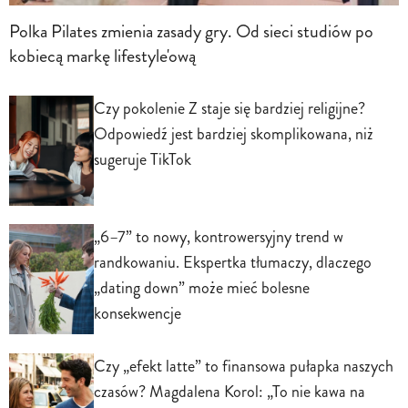
Polka Pilates zmienia zasady gry. Od sieci studiów po
kobiecą markę lifestyle'ową
Czy pokolenie Z staje się bardziej religijne?
Odpowiedź jest bardziej skomplikowana, niż
sugeruje TikTok
„6–7” to nowy, kontrowersyjny trend w
randkowaniu. Ekspertka tłumaczy, dlaczego
„dating down” może mieć bolesne
konsekwencje
Czy „efekt latte” to finansowa pułapka naszych
czasów? Magdalena Korol: „To nie kawa na