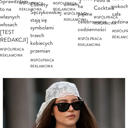
Food &
Sprawdziłam
umiem”
Elżbiety
WSPÓŁPRACA
WSPÓŁPRACA
na
pokoc
Cocktails
to na
REKLAMOWA
REKLAMOWA
Sęczykowskiej
piękne
cała
WSPÓŁPRACA
własnych
WSPÓŁPRACA
stają się
celebrowanie
rodzina
REKLAMOWA
włosach
REKLAMOWA
symbolami
codzienności
[TEST
WSPÓŁP
trzech
REKLAM
REDAKCJI]
WSPÓŁPRACA
kobiecych
REKLAMOWA
przemian
WSPÓŁPRACA
REKLAMOWA
WSPÓŁPRACA
REKLAMOWA