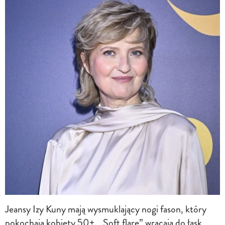
Jeansy Izy Kuny mają wysmuklający nogi fason, który
pokochają kobiety 50+. „Soft flare” wracają do łask