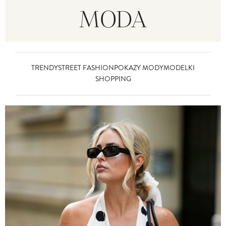
MODA
TRENDY
STREET FASHION
POKAZY MODY
MODELKI
SHOPPING