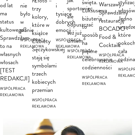
jak
i Złoto –
święta.
stylizac
Warszawy.
od lat
nie
i
sportowiec,
trzy
Luksusowa
włosów
Sprawdzamy
ma
było
tysiące
ale
kolory,
biżuteria
Jedno
restaurację
status
w
dobrych
odpuszczać
które w
to
urządze
BOCADO
kultowego?
planie
emocji
też już
książce
sposób
które
Food &
Sprawdziłam
umiem”
Elżbiety
WSPÓŁPRACA
WSPÓŁPRACA
na
pokoc
Cocktails
to na
REKLAMOWA
REKLAMOWA
Sęczykowskiej
piękne
cała
WSPÓŁPRACA
własnych
WSPÓŁPRACA
stają się
celebrowanie
rodzina
REKLAMOWA
włosach
REKLAMOWA
symbolami
codzienności
[TEST
WSPÓŁP
trzech
REKLAM
REDAKCJI]
WSPÓŁPRACA
kobiecych
REKLAMOWA
przemian
WSPÓŁPRACA
REKLAMOWA
WSPÓŁPRACA
REKLAMOWA