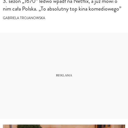
3. sezon „1670” ledwo wpadł na Netflix, a już mówi o
nim cała Polska. „To absolutny top kina komediowego”
GABRIELA TROJANOWSKA