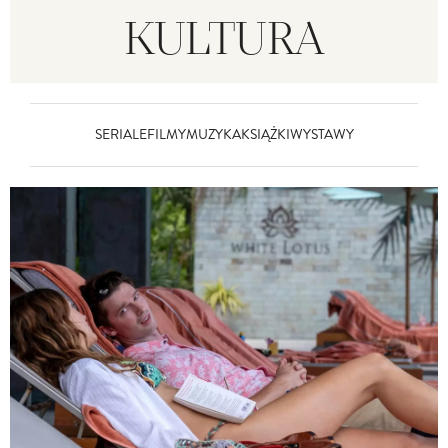
KULTURA
SERIALE
FILMY
MUZYKA
KSIĄŻKI
WYSTAWY