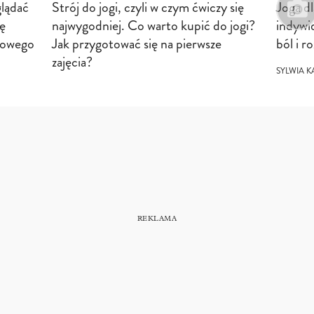
glądać
Strój do jogi, czyli w czym ćwiczy się
Joga d
ię
najwygodniej. Co warto kupić do jogi?
indywi
kowego
Jak przygotować się na pierwsze
ból i r
zajęcia?
SYLWIA K