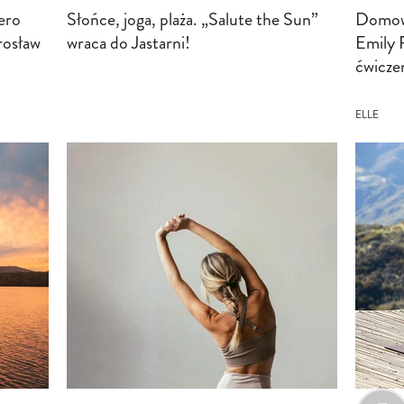
ero
Słońce, joga, plaża. „Salute the Sun”
Domowy
rosław
wraca do Jastarni!
Emily 
ćwiczen
ELLE