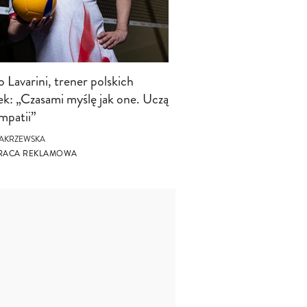
 Lavarini, trener polskich
ek: „Czasami myślę jak one. Uczą
mpatii”
AKRZEWSKA
RACA REKLAMOWA