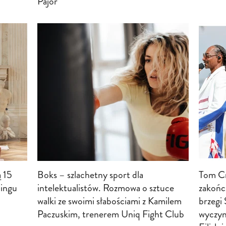
Pajor
ą 15
Boks – szlachetny sport dla
Tom Cru
ningu
intelektualistów. Rozmowa o sztuce
zakońc
walki ze swoimi słabościami z Kamilem
brzegi
Paczuskim, trenerem Uniq Fight Club
wyczyn 