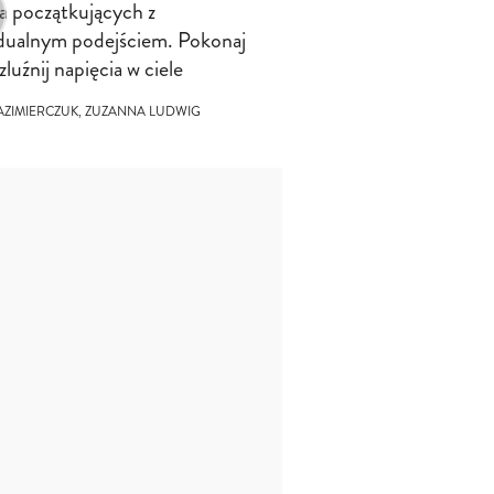
la początkujących z
dualnym podejściem. Pokonaj
ozluźnij napięcia w ciele
AZIMIERCZUK, ZUZANNA LUDWIG