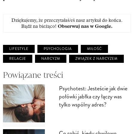
Dziękujemy, że przeczytałaś/eś nasz artykuł do końca.
Bądź na bieżąco!
Obserwuj nas w Google
.
LIFESTYLE
PSYCHOLOGIA
MIŁOŚĆ
RELACJE
NARCYZM
ZWIĄZEK Z NARCYZEM
Powiązane treści
Psychotest: Jesteście jak dwie
połówki jabłka czy łączy was
tylko wspólny adres?
Co robić, kiedy chwilowo