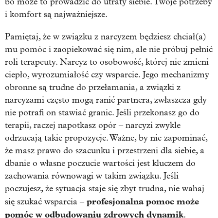
bo może to prowadzić do utraty siebie. Twoje potrzeby
i komfort są najważniejsze.
Pamiętaj, że w związku z narcyzem będziesz chciał(a)
mu pomóc i zaopiekować się nim, ale nie próbuj pełnić
roli terapeuty. Narcyz to osobowość, której nie zmieni
ciepło, wyrozumiałość czy wsparcie. Jego mechanizmy
obronne są trudne do przełamania, a związki z
narcyzami często mogą ranić partnera, zwłaszcza gdy
nie potrafi on stawiać granic. Jeśli przekonasz go do
terapii, raczej napotkasz opór – narcyzi zwykle
odrzucają takie propozycje. Ważne, by nie zapominać,
że masz prawo do szacunku i przestrzeni dla siebie, a
dbanie o własne poczucie wartości jest kluczem do
zachowania równowagi w takim związku. Jeśli
poczujesz, że sytuacja staje się zbyt trudna, nie wahaj
profesjonalna pomoc może
się szukać wsparcia –
pomóc w odbudowaniu zdrowych dynamik
.