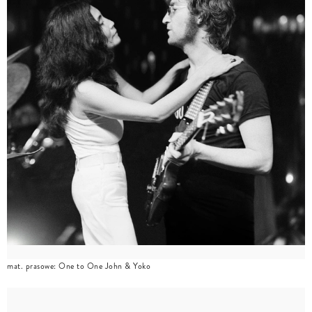
mat. prasowe: One to One John & Yoko