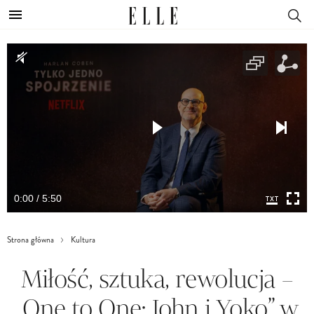
0:00 / 5:50
Strona główna
Kultura
Miłość, sztuka, rewolucja –
„One to One: John i Yoko” w