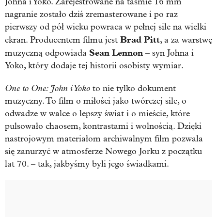
Johna i Yoko. Zarejestrowane na taśmie 16 mm
nagranie zostało dziś zremasterowane i po raz
pierwszy od pół wieku powraca w pełnej sile na wielki
Brad Pitt
ekran. Producentem filmu jest
, a za warstwę
Sean Lennon
muzyczną odpowiada
– syn Johna i
Yoko, który dodaje tej historii osobisty wymiar.
One to One: John i Yoko
to nie tylko dokument
muzyczny. To film o miłości jako twórczej sile, o
odwadze w walce o lepszy świat i o mieście, które
pulsowało chaosem, kontrastami i wolnością. Dzięki
nastrojowym materiałom archiwalnym film pozwala
się zanurzyć w atmosferze Nowego Jorku z początku
lat 70. – tak, jakbyśmy byli jego świadkami.