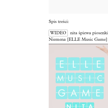
Spis treści:
WIDEO
nita śpiewa piosen
Niemena [ELLE Music Game]