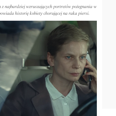
n z najbardziej wzruszających portretów pożegnania w
owiada historię kobiety chorującej na raka piersi.