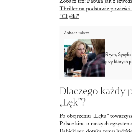
Zobacz tez:
Fabuła jak z szwedz
Thriller na podstawie powieści
"Chyłki"
Zobacz także:
Rzym, Sycylia i
przy których p
Dlaczego każdy 
„Lęk”?
Po obejrzeniu „Lęku” towarzysz
Polsce kina o naszych egzysten
Fabickiego dotyka temu ludzkie