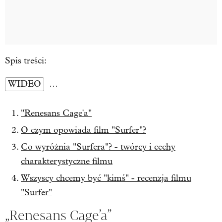
Spis treści:
WIDEO
…
"Renesans Cage'a"
O czym opowiada film "Surfer"?
Co wyróżnia "Surfera"? - twórcy i cechy
charakterystyczne filmu
Wszyscy chcemy być "kimś" - recenzja filmu
"Surfer"
„Renesans Cage’a”