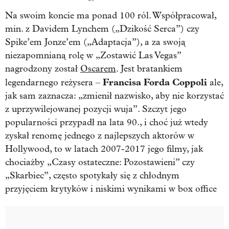
Na swoim koncie ma ponad 100 ról. Współpracował,
min. z Davidem Lynchem („Dzikość Serca”) czy
Spike’em Jonze’em („Adaptacja”), a za swoją
niezapomnianą rolę w „Zostawić Las Vegas”
nagrodzony został
Oscarem
. Jest bratankiem
Francisa Forda Coppoli
legendarnego reżysera –
ale,
jak sam zaznacza: „zmienił nazwisko, aby nie korzystać
z uprzywilejowanej pozycji wuja”. Szczyt jego
popularności przypadł na lata 90., i choć już wtedy
zyskał renomę jednego z najlepszych aktorów w
Hollywood, to w latach 2007-2017 jego filmy, jak
chociażby „Czasy ostateczne: Pozostawieni” czy
„Skarbiec”, często spotykały się z chłodnym
przyjęciem krytyków i niskimi wynikami w box office