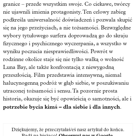
granice – przede wszystkim swoje. Co ciekawe, twórcy
nie ujawnili imienia protagonisty. Ten celowy zabieg
podkreśla uniwersalność doświadczeń i pozwala skupić
się na jego przeżyciach, a nie tożsamości. Bezwzględne
wybory tytułowego surfera doprowadzą go do skraju
fizycznego i psychicznego wyczerpania, a wszystko w
wyniku poczucia niesprawiedliwości. Powrót w
rodzinne okolice staje się nie tylko walką o wolność
Luna Bay, ale także konfrontacją z niewygodną
przeszłością. Film przedstawia intensywną, niemal
halucynogenną podróż w głąb siebie, w poszukiwaniu
utraconej tożsamości i sensu. Ta pozornie prosta
historia, okazuje się być opowieścią o samotności, ale i
potrzebie bycia kimś – dla siebie i dla innych
.
Dziękujemy, że przeczytałaś/eś nasz artykuł do końca.
Bądź na bieżąco!
Obserwuj nas w Google
.