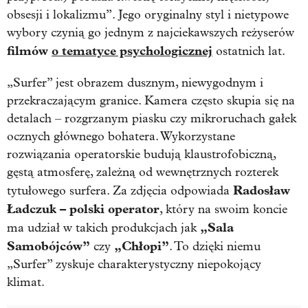
obsesji i lokalizmu”. Jego oryginalny styl i nietypowe
wybory czynią go jednym z najciekawszych reżyserów
filmów
o tematyce psychologicznej
ostatnich lat.
„Surfer” jest obrazem dusznym, niewygodnym i
przekraczającym granice. Kamera często skupia się na
detalach – rozgrzanym piasku czy mikroruchach gałek
ocznych głównego bohatera. Wykorzystane
rozwiązania operatorskie budują klaustrofobiczną,
gęstą atmosferę, zależną od wewnętrznych rozterek
Radosław
tytułowego surfera. Za zdjęcia odpowiada
Ładczuk – polski operator
, który na swoim koncie
„Sala
ma udział w takich produkcjach jak
Samobójców”
„Chłopi”
czy
. To dzięki niemu
„Surfer” zyskuje charakterystyczny niepokojący
klimat.