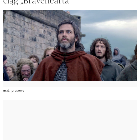
ciąg „Bravehearta”
mat. prasowe