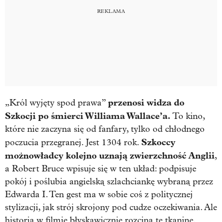
przenosi widza do
„Król wyjęty spod prawa”
Szkocji po śmierci Williama Wallace’a.
To kino,
które nie zaczyna się od fanfary, tylko od chłodnego
Szkoccy
poczucia przegranej. Jest 1304 rok.
możnowładcy kolejno uznają zwierzchność Anglii
,
a Robert Bruce wpisuje się w ten układ: podpisuje
pokój i poślubia angielską szlachciankę wybraną przez
Edwarda I. Ten gest ma w sobie coś z politycznej
stylizacji, jak strój skrojony pod cudze oczekiwania. Ale
historia w filmie błyskawicznie rozcina tę tkaninę.