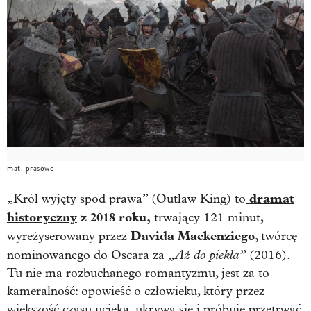
mat. prasowe
dramat
„Król wyjęty spod prawa” (Outlaw King) to
historyczny
z 2018 roku,
trwający 121 minut,
Davida Mackenziego
wyreżyserowany przez
, twórcę
„Aż do piekła”
nominowanego do Oscara za
(2016).
Tu nie ma rozbuchanego romantyzmu, jest za to
kameralność: opowieść o człowieku, który przez
większość czasu ucieka, ukrywa się i próbuje przetrwać,