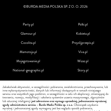
©BURDA MEDIA POLSKA SP. Z O. O. 2026
Party.pl
Polki.pl
Glamour.pl
Kobieta.pl
Cocolita.pl
Przyslijprzepis.pl
Mamotoja.pl
Viva.pl
Mojegotowanie.pl
Wizaz.pl
National-geographic.pl
Story.pl
Jakiekolwiek aktywności, w szczególności: pobieranie, zwielokrotnianie, przechowywanie, lub
inne wykorzystywanie treści, danych lub informacji dostępnych w ramach niniejszego
serwisu oraz wszystkich jego podstron, w szczególności w celu ich eksploracji, zmierzającej do
tworzenia, rozwoju, modyfikacji i szkolenia systemów uczenia maszynowego, algorytmów
jest zabronione oraz wymaga uprzedniej, jednoznacznie wyrażonej
lub sztucznej inteligencji
zgody administratora serwisu – Burda Media Polska sp. z o.o.
Obowiązek uzyskania
wyraźnej i jednoznacznej zgody wymagany jest bez względu sposób pobierania,