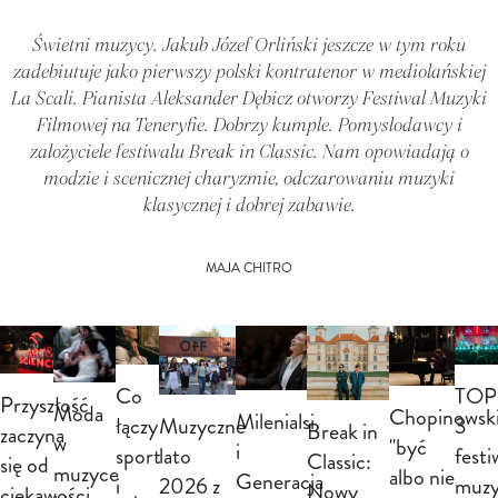
Świetni muzycy. Jakub Józef Orliński jeszcze w tym roku
zadebiutuje jako pierwszy polski kontratenor w mediolańskiej
La Scali. Pianista Aleksander Dębicz otworzy Festiwal Muzyki
Filmowej na Teneryfie. Dobrzy kumple. Pomysłodawcy i
założyciele festiwalu Break in Classic. Nam opowiadają o
modzie i scenicznej charyzmie, odczarowaniu muzyki
klasycznej i dobrej zabawie.
MAJA CHITRO
TOP
Co
Przyszłość
Moda
Chopinowsk
Milenialsi
Muzyczne
3
łączy
Break in
zaczyna
w
"być
i
lato
festi
sport
Classic:
się od
muzyce
albo nie
Generacja
2026 z
muzy
i
Nowy
ciekawości.