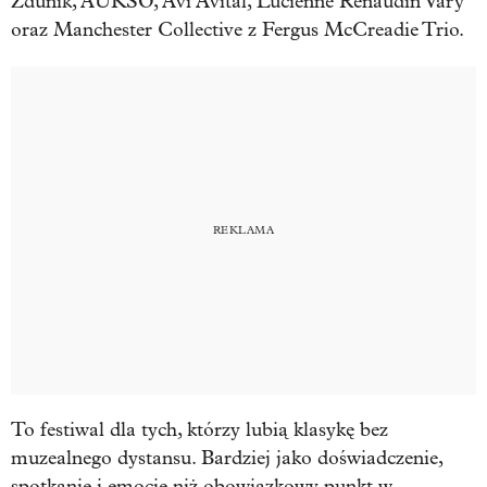
Zdunik, AUKSO, Avi Avital, Lucienne Renaudin Vary
oraz Manchester Collective z Fergus McCreadie Trio.
To festiwal dla tych, którzy lubią klasykę bez
muzealnego dystansu. Bardziej jako doświadczenie,
spotkanie i emocję niż obowiązkowy punkt w