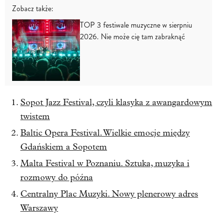
Zobacz także:
TOP 3 festiwale muzyczne w sierpniu
2026. Nie może cię tam zabraknąć
Sopot Jazz Festival, czyli klasyka z awangardowym
twistem
Baltic Opera Festival. Wielkie emocje między
Gdańskiem a Sopotem
Malta Festival w Poznaniu. Sztuka, muzyka i
rozmowy do późna
Centralny Plac Muzyki. Nowy plenerowy adres
Warszawy