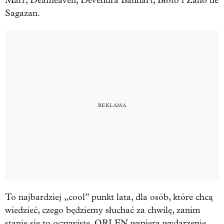
Marr, Deafheaven, Devendra Banhart, Błoto i Zaho de
Sagazan.
To najbardziej „cool” punkt lata, dla osób, które chcą
wiedzieć, czego będziemy słuchać za chwilę, zanim
stanie się to oczywiste. ORLEN wspiera wydarzenie