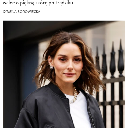
walce o piękną skórę po trądziku
XYMENA BOROWIECKA