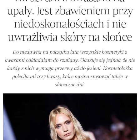
upały. Jest zbawieniem przy
niedoskonałościach i nie
uwrażliwia skóry na słońce
Do niedawna na początku lata wszystkie kosmetyki z
kwasami odkładałam do szuflady. Okazuje się jednak, że nie
każdy z nich wymaga przerwy aż do jesieni. Kosmetolożka
poleciła mi trzy kwasy, które można stosować także w
słoneczne dni.