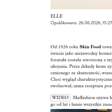
ELLE
Opublikowano:
26.06.2026, 15:2
Skin Food
Od 1926 roku
towa
świecie jako niezawodny kosmet
formuła została stworzona z myś
ukojenia. Przez dekady krem z
cenionego za skuteczność, wszec
Choć wygląd charakterystycznej 
ewoluował, sama receptura poz
WIDEO
Maffashion używa k
go od lat i łamie wszystkie zasa