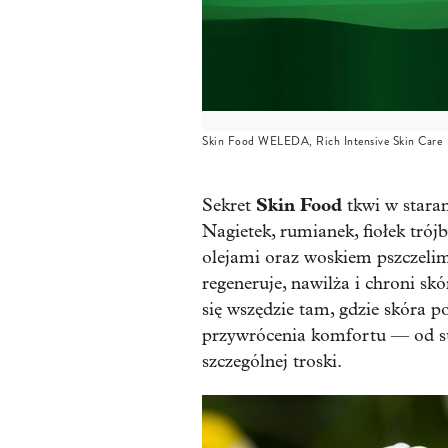
Skin Food WELEDA, Rich Intensive Skin Care
Skin Food
Sekret
tkwi w staran
Nagietek, rumianek, fiołek tró
olejami oraz woskiem pszczelim
regeneruje, nawilża i chroni sk
się wszędzie tam, gdzie skóra 
przywrócenia komfortu — od su
szczególnej troski.