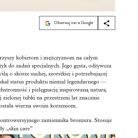
Obserwuj nas w Google
7
rzyszy kobietom i mężczyznom na całym
yk do zadań specjalnych. Jego gęsta, odżywcza
lą o skórze suchej, szorstkiej i potrzebującej
yskał status produktu niemal legendarnego —
hstronność i pielęgnację inspirowaną naturą.
zielonej tubki na przestrzeni lat znacznie
ostała wierna swoim korzeniom.
ontrowersyjnego zamiennika bronzera. Stosuje
dy „skin care”