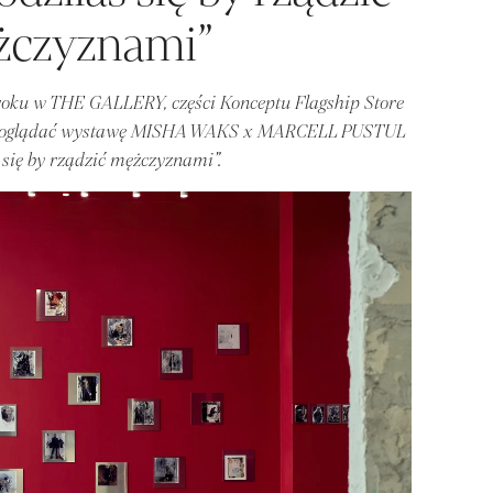
czyznami”
roku w THE GALLERY, części Konceptu Flagship Store
 oglądać wystawę MISHA WAKS x MARCELL PUSTUL
 się by rządzić mężczyznami”.