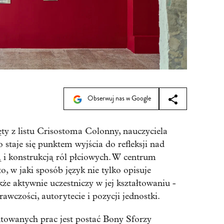
Obserwuj nas w Google
ęty z listu Crisostoma Colonny, nauczyciela
 staje się punktem wyjścia do refleksji nad
ą i konstrukcją ról płciowych. W centrum
to, w jaki sposób język nie tylko opisuje
kże aktywnie uczestniczy w jej kształtowaniu -
wczości, autorytecie i pozycji jednostki.
towanych prac jest postać Bony Sforzy