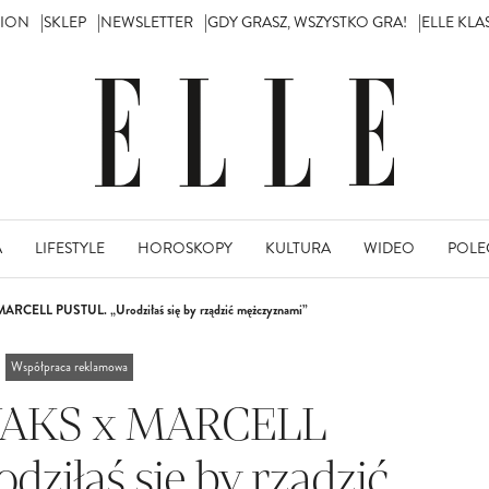
TION
SKLEP
NEWSLETTER
GDY GRASZ, WSZYSTKO GRA!
ELLE KL
A
LIFESTYLE
HOROSKOPY
KULTURA
WIDEO
POLE
CELL PUSTUL. „Urodziłaś się by rządzić mężczyznami”
Współpraca reklamowa
AKS x MARCELL
dziłaś się by rządzić