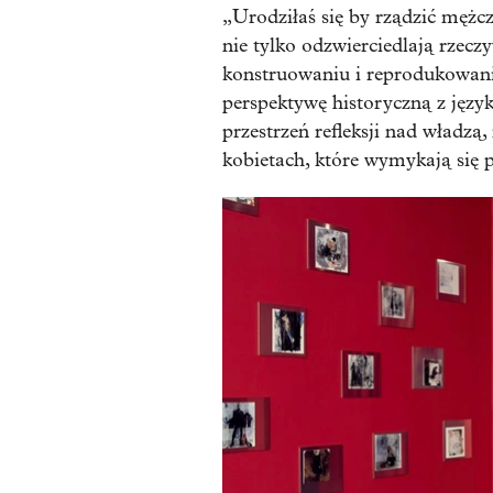
„Urodziłaś się by rządzić mężcz
nie tylko odzwierciedlają rzecz
konstruowaniu i reprodukowani
perspektywę historyczną z języ
przestrzeń refleksji nad władz
kobietach, które wymykają się