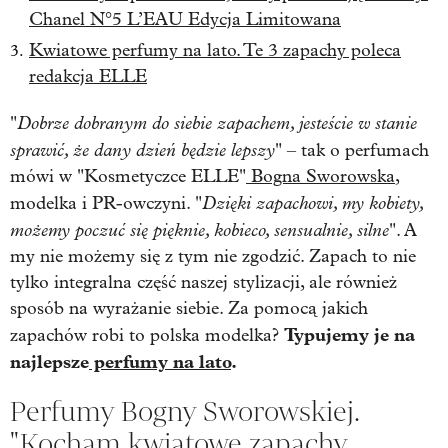
Chanel N°5 L’EAU Edycja Limitowana
Kwiatowe perfumy na lato. Te 3 zapachy poleca
redakcja ELLE
Dobrze dobranym do siebie zapachem, jesteście w stanie
"
sprawić, że dany dzień będzie lepszy
" – tak o perfumach
mówi w "Kosmetyczce ELLE"
Bogna Sworowska
,
Dzięki zapachowi, my kobiety,
modelka i PR-owczyni. "
możemy poczuć się pięknie, kobieco, sensualnie, silne
". A
my nie możemy się z tym nie zgodzić. Zapach to nie
tylko integralna część naszej stylizacji, ale również
sposób na wyrażanie siebie. Za pomocą jakich
Typujemy je na
zapachów robi to polska modelka?
najlepsze
perfumy na lato
.
Perfumy Bogny Sworowskiej.
"Kocham kwiatowe zapachy.