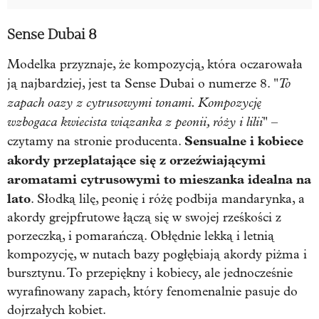
Sense Dubai 8
Modelka przyznaje, że kompozycją, która oczarowała
To
ją najbardziej, jest ta Sense Dubai o numerze 8. "
zapach oazy z cytrusowymi tonami. Kompozycję
wzbogaca kwiecista wiązanka z peonii, róży i lilii
" –
Sensualne i kobiece
czytamy na stronie producenta.
akordy przeplatające się z orzeźwiającymi
aromatami cytrusowymi to mieszanka idealna na
lato
. Słodką lilę, peonię i różę podbija mandarynka, a
akordy grejpfrutowe łączą się w swojej rześkości z
porzeczką, i pomarańczą. Obłędnie lekką i letnią
kompozycję, w nutach bazy pogłębiają akordy piżma i
bursztynu. To przepiękny i kobiecy, ale jednocześnie
wyrafinowany zapach, który fenomenalnie pasuje do
dojrzałych kobiet.