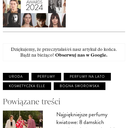
Dziękujemy, że przeczytałaś/eś nasz artykuł do końca.
Bądź na bieżąco!
Obserwuj nas w Google
.
URODA
PERFUMY
PERFUMY NA LATO
KOSMETYCZKA ELLE
BOGNA SWOROWSKA
Powiązane treści
Najpiękniejsze perfumy
kwiatowe: 8 damskich