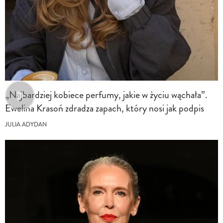
„Najbardziej kobiece perfumy, jakie w życiu wąchała”.
Ewelina Krasoń zdradza zapach, który nosi jak podpis
JULIA ADYDAN