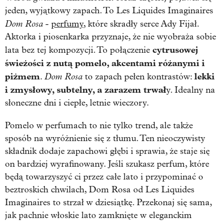
jeden, wyjątkowy zapach. To Les Liquides Imaginaires
Dom Rosa
-
perfumy
, które skradły serce Ady Fijał.
Aktorka i piosenkarka przyznaje, że nie wyobraża sobie
cytrusowej
lata bez tej kompozycji. To połączenie
świeżości z nutą pomelo, akcentami różanymi i
piżmem
Dom Rosa
lekki
.
to zapach pełen kontrastów:
i zmysłowy, subtelny, a zarazem trwał
y. Idealny na
słoneczne dni i ciepłe, letnie wieczory.
Pomelo w perfumach to nie tylko trend, ale także
sposób na wyróżnienie się z tłumu. Ten nieoczywisty
składnik dodaje zapachowi głębi i sprawia, że staje się
on bardziej wyrafinowany. Jeśli szukasz perfum, które
będą towarzyszyć ci przez całe lato i przypominać o
beztroskich chwilach, Dom Rosa od Les Liquides
Imaginaires to strzał w dziesiątkę. Przekonaj się sama,
jak pachnie włoskie lato zamknięte w eleganckim