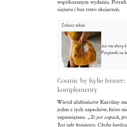
współczesnym wydaniu. Potrafi 
ciężaru i bez retro skojarzeń.
Zobacz także:
Już nie słony 
Paryżanki na l
Cosmic by Kylie Jenner: 
komplementy
Wśród ulubieńców Karoliny zna
jeden z tych zapachów, które nie
To jest zapach, 
zapamiętane. „
Jest taki kwiatowy. Chyba bardzie