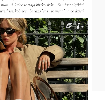
nutami, które zostają blisko skóry. Zamiast ciężkich
tliste, kobiece i bardzo "easy to wear" na co dzień.