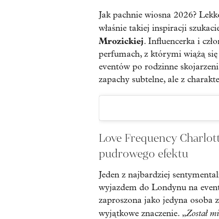
Jak pachnie wiosna 2026? Lekko,
właśnie takiej inspiracji szuka
Mrozickiej
. Influencerka i cz
perfumach, z którymi wiążą się
eventów po rodzinne skojarzeni
zapachy subtelne, ale z charakt
Love Frequency Charlotte
pudrowego efektu
Jeden z najbardziej sentymenta
wyjazdem do Londynu na event 
zaproszona jako jedyna osoba z 
Został m
wyjątkowe znaczenie. „