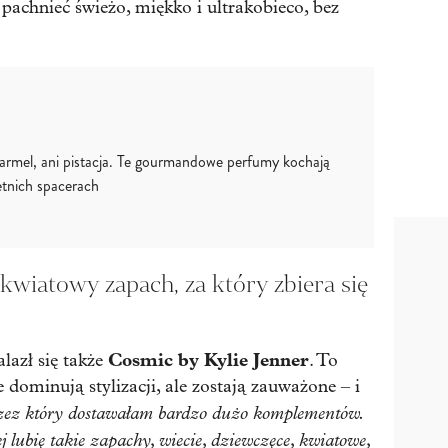
pachnieć świeżo, miękko i ultrakobieco, bez
karmel, ani pistacja. Te gourmandowe perfumy kochają
etnich spacerach
kwiatowy zapach, za który zbiera się
Cosmic by Kylie Jenner
lazł się także
. To
 dominują stylizacji, ale zostają zauważone – i
przez który dostawałam bardzo dużo komplementów.
j lubię takie zapachy, wiecie, dziewczęce, kwiatowe,