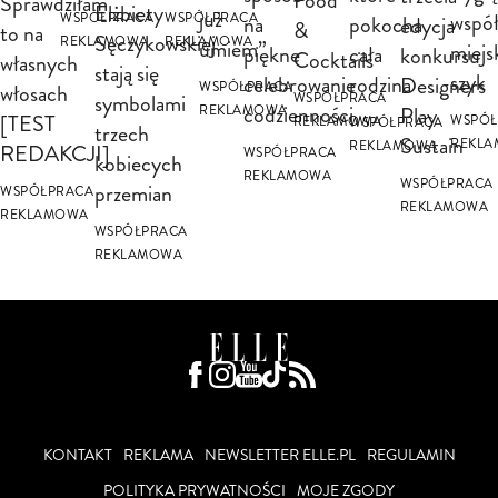
Food
Sprawdziłam
Elżbiety
już
wspó
na
WSPÓŁPRACA
WSPÓŁPRACA
pokocha
edycja
&
to na
Sęczykowskiej
REKLAMOWA
REKLAMOWA
umiem”
miejs
piękne
cała
konkursu
Cocktails
własnych
stają się
szyk
celebrowanie
rodzina
Designers
WSPÓŁPRACA
włosach
symbolami
WSPÓŁPRACA
codzienności
Play
REKLAMOWA
[TEST
WSPÓŁ
REKLAMOWA
WSPÓŁPRACA
trzech
Sustain
REKL
REKLAMOWA
REDAKCJI]
WSPÓŁPRACA
kobiecych
REKLAMOWA
WSPÓŁPRACA
przemian
WSPÓŁPRACA
REKLAMOWA
REKLAMOWA
WSPÓŁPRACA
REKLAMOWA
KONTAKT
REKLAMA
NEWSLETTER ELLE.PL
REGULAMIN
POLITYKA PRYWATNOŚCI
MOJE ZGODY