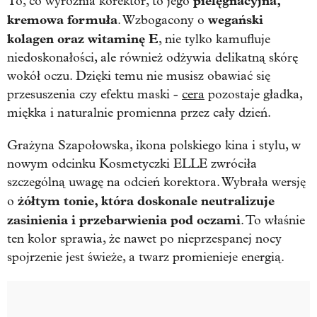
pielęgnacyjna,
To, co wyróżnia korektor, to jego
kremowa formuła
wegański
. Wzbogacony o
kolagen oraz witaminę E
, nie tylko kamufluje
niedoskonałości, ale również odżywia delikatną skórę
wokół oczu. Dzięki temu nie musisz obawiać się
przesuszenia czy efektu maski -
cera
pozostaje gładka,
miękka i naturalnie promienna przez cały dzień.
Grażyna Szapołowska, ikona polskiego kina i stylu, w
nowym odcinku Kosmetyczki ELLE zwróciła
szczególną uwagę na odcień korektora. Wybrała wersję
żółtym tonie, która doskonale neutralizuje
o
zasinienia i przebarwienia pod oczami
. To właśnie
ten kolor sprawia, że nawet po nieprzespanej nocy
spojrzenie jest świeże, a twarz promienieje energią.