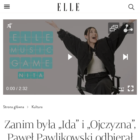
0:00 / 2:32
Strona główna
Kultura
Zanim była „Ida” i „Ojczyzna”,
Paweł Pawlikowski odbierał