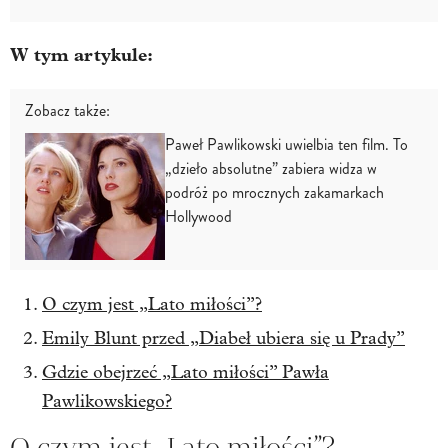
W tym artykule:
Zobacz także:
Paweł Pawlikowski uwielbia ten film. To
„dzieło absolutne” zabiera widza w
podróż po mrocznych zakamarkach
Hollywood
O czym jest „Lato miłości”?
Emily Blunt przed „Diabeł ubiera się u Prady”
Gdzie obejrzeć „Lato miłości” Pawła
Pawlikowskiego?
O czym jest „Lato miłości”?