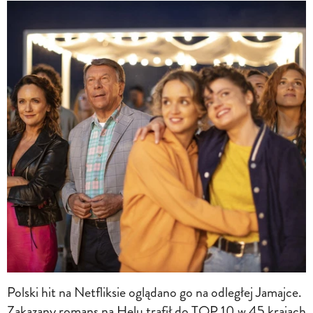
Polski hit na Netfliksie oglądano go na odległej Jamajce.
Zakazany romans na Helu trafił do TOP 10 w 45 krajach