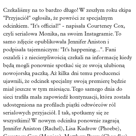
Czekaliśmy na to bardzo długo! W zeszłym roku ekipa
"Przyjaciół" ogłosiła, że powróci ze specjalnym
odcinkiem. "It's official!" - napisała Courteney Cox,
czyli serialowa Monika, na swoim Instagramie. To
samo zdjęcie opublikowała Jennifer Aniston i
podpisała tajemniczym: "It's happening...". Fani
oszaleli i z niecierpliwością czekali na informację kiedy
będą mogli ponownie spotkać się ze swoją ulubioną
nowojorską paczką. Aż kilka dni temu producenci
ujawnili, że odcinek specjalny swoją premierę będzie
miał jeszcze w tym miesiącu. Tego samego dnia do
sieci trafiła mała zapowiedź kontynuacji, która została
udostępniona na profilach piątki odtwórców ról
serialowych przyjaciół. I tak, spotkamy się ze
wszystkimi! W nowym odcinku ponownie zagrają
Jennifer Aniston (Rachel), Lisa Kudrow (Phoebe),