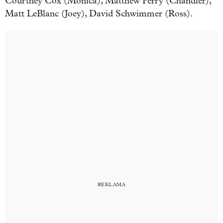
Courtney Cox (Monica), Matthew Perry (Chandler),
Matt LeBlanc (Joey), David Schwimmer (Ross).