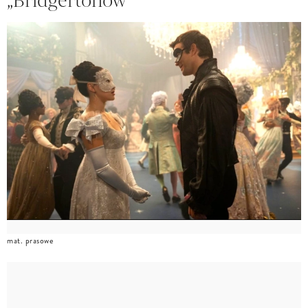
„Bridgertonów”
mat. prasowe