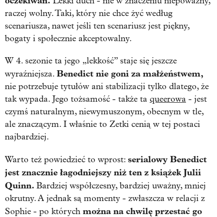
oczekiwań.
Lekki duch - nie w znaczeniu niepoważny,
raczej wolny. Taki, który nie chce żyć według
scenariusza, nawet jeśli ten scenariusz jest piękny,
bogaty i społecznie akceptowalny.
W 4. sezonie ta jego „lekkość” staje się jeszcze
Benedict nie goni za małżeństwem,
wyraźniejsza.
nie potrzebuje tytułów ani stabilizacji tylko dlatego, że
tak wypada. Jego tożsamość - także ta
queerowa
- jest
czymś naturalnym, niewymuszonym, obecnym w tle,
ale znaczącym. I właśnie to Zetki cenią w tej postaci
najbardziej.
serialowy Benedict
Warto też powiedzieć to wprost:
jest znacznie łagodniejszy niż ten z książek Julii
Quinn.
Bardziej współczesny, bardziej uważny, mniej
okrutny. A jednak są momenty - zwłaszcza w relacji z
można na chwilę przestać go
Sophie - po których