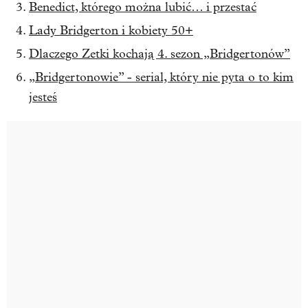
Benedict, którego można lubić… i przestać
Lady Bridgerton i kobiety 50+
Dlaczego Zetki kochają 4. sezon „Bridgertonów”
„Bridgertonowie” - serial, który nie pyta o to kim
jesteś