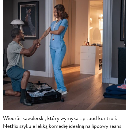
Wieczór kawalerski, który wymyka się spod kontroli.
Netflix szykuje lekką komedię idealną na lipcowy seans