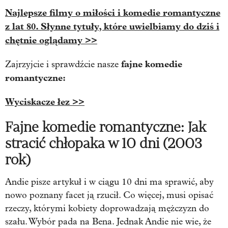
Najlepsze filmy o miłości i komedie romantyczne
z lat 80. Słynne tytuły, które uwielbiamy do dziś i
chętnie oglądamy >>
fajne komedie
Zajrzyjcie i sprawdźcie nasze
romantyczne:
Wyciskacze łez >>
Fajne komedie romantyczne: Jak
stracić chłopaka w 10 dni (2003
rok)
Andie pisze artykuł i w ciągu 10 dni ma sprawić, aby
nowo poznany facet ją rzucił.
Co więcej, musi opisać
rzeczy, którymi kobiety doprowadzają mężczyzn do
szału.
Wybór pada na Bena. Jednak Andie nie wie, że