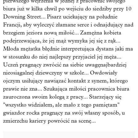
pierwszego wejrzenia w jednej z pracownic swojego
biura już w kilka chwil po wejściu do siedziby przy 10
Downing Street... Pisarz uciekający na południe
Francji, aby wyleczyć złamane serce i odnajdujący nad
brzegiem jeziora nową miłość... Zamężna kobieta
podejrzewająca, że jej mąż wymyka jej się z rąk...
Młoda mężatka błędnie interpretująca dystans jaki ma
w stosunku do niej najlepszy przyjaciel jej męża...
Uczeń pragnący zwrócić na siebie uwagę
najbardziej
nieosiągalnej dziewczyny w szkole... Owdowiały
ojczym usiłujący nawiązać kontakt z synem, którego
prawie nie zna... Szukająca miłości pracownica biura
zauroczona swoim kolegą z pracy... Starzejący się
"wszystko widziałem, ale mało z tego pamiętam"
gwiazdor rocka pragnący na swój własny sposób, u
zmierzchu kariery powrócić na scenę...