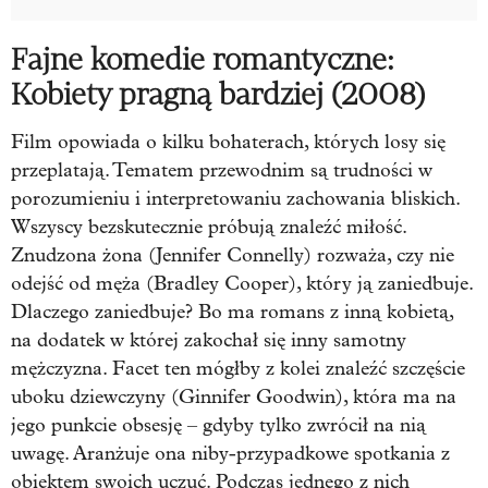
Fajne komedie romantyczne:
Kobiety pragną bardziej (2008)
Film opowiada o kilku bohaterach, których losy się
przeplatają. Tematem przewodnim są trudności w
porozumieniu i interpretowaniu zachowania bliskich.
Wszyscy bezskutecznie próbują znaleźć miłość.
Znudzona żona (Jennifer Connelly) rozważa, czy nie
odejść od męża (Bradley Cooper), który ją zaniedbuje.
Dlaczego zaniedbuje? Bo ma romans z inną kobietą,
na dodatek w której zakochał się inny samotny
mężczyzna. Facet ten mógłby z kolei znaleźć szczęście
u
boku dziewczyny (Ginnifer Goodwin), która ma na
jego punkcie obsesję – gdyby tylko zwrócił na nią
uwagę. Aranżuje ona niby-przypadkowe spotkania z
obiektem swoich uczuć. Podczas jednego z nich