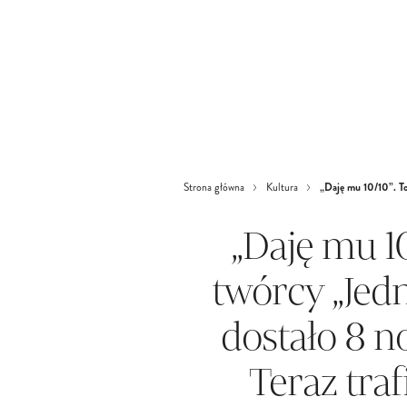
„Daję mu 10/10”. To 
Strona główna
Kultura
„Daję mu 10
twórcy „Jedn
dostało 8 n
Teraz tra