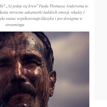
łębi? „Aż poleje się krew” Paula Thomasa Andersona to
łania mroczne zakamarki ludzkich emocji, władzy i
yła status współczesnego klasyka i jest dostępna w
streamingu.