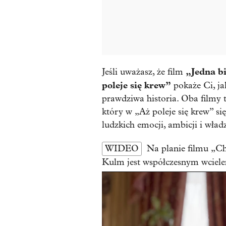
„Jedna b
Jeśli uważasz, że film
poleje się krew”
pokaże Ci, j
prawdziwa historia. Oba filmy 
który w „Aż poleje się krew” si
ludzkich emocji, ambicji i wład
WIDEO
Na planie filmu „Ch
Kulm jest współczesnym wciel