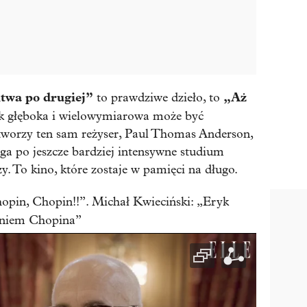
itwa po drugiej”
„Aż
to prawdziwe dzieło, to
ak głęboka i wielowymiarowa może być
tworzy ten sam reżyser, Paul Thomas Anderson,
ęga po jeszcze bardziej intensywne studium
zy. To kino, które zostaje w pamięci na długo.
opin, Chopin!!”. Michał Kwieciński: „Eryk
eniem Chopina”