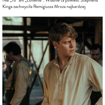
Nie „To” ani „Lśnienie”. Właśnie ta powieść Stephena
Kinga zachwyciła Remigiusza Mroza najbardziej