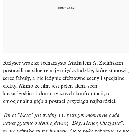
Reżyser wraz ze scenarzystą Michałem A. Zielińskim
postawili na silne relacje międzyludzkie, które stanowią
serce fabuły, a nie jedynie efektowne sceny i specjalne
efekty. Mimo że film jest pełen akcji, scen
kaskaderskich i dramatycznych konfrontacji, to
emocjonalna głębia postaci przyciąga najbardziej.
Temat "Kosa" jest trudny i w pewnym momencie pada
nawet pytanie o słynną dewizę "Bóg, Honor, Ojczyzna",
to nie zabrakło tu też humoru. Ale to tylko pokazuje, że nie