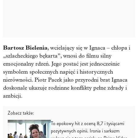
Bartosz Bielenia
, wcielający się w Ignaca – chłopa i
„szlacheckiego bękarta”, wnosi do filmu silny
emocjonalny rdzeń. Jego postać jest jednocześnie
symbolem społecznych napięć i historycznych
nierówności. Piotr Pacek jako przyrodni brat Ignaca
doskonale ukazuje rodzinne konflikty pełne zdrady i
ambicji.
Zobacz także:
To epokowy hit z oceną 8,7 i tysiącami
pozytywnych opinii. Ironia i sarkazm