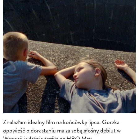
Znalazłam idealny film na końcówkę lipca. Gorzka
opowieść o dorastaniu ma za sobą głośny debiut w
Wenecji i właśnie trafiła na HBO Max