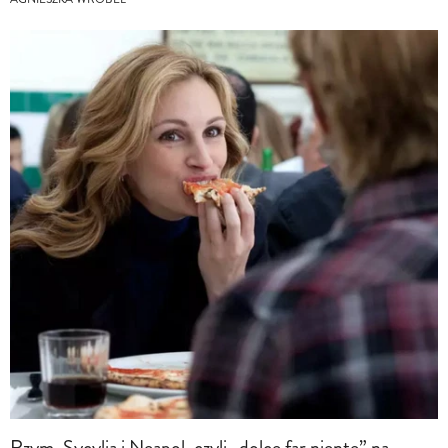
Rzym, Sycylia i Neapol, czyli „dolce far niente” na