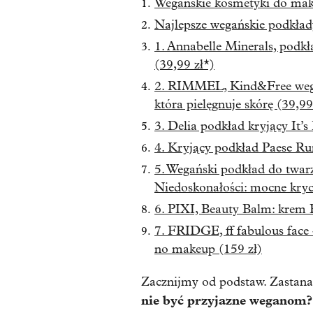
Wegańskie kosmetyki do maki
Najlepsze wegańskie podkład
1. Annabelle Minerals, podkł
(39,99 zł*)
2. RIMMEL, Kind&Free wegań
która pielęgnuje skórę (39,99
3. Delia podkład kryjący It’s
4. Kryjący podkład Paese Ru
5. Wegański podkład do tw
Niedoskonałości: mocne kryci
6. PIXI, Beauty Balm: krem 
7. FRIDGE, ff fabulous face
no makeup (159 zł)
Zacznijmy od podstaw. Zastana
nie być przyjazne weganom?