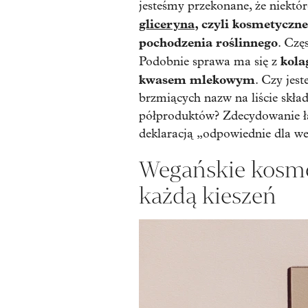
jesteśmy przekonane, że niektó
gliceryna
, czyli kosmetyczn
pochodzenia roślinnego
. Czę
kola
Podobnie sprawa ma się z
kwasem mlekowym
. Czy jes
brzmiących nazw na liście skł
półproduktów? Zdecydowanie łat
deklaracją „odpowiednie dla w
Wegańskie kosme
każdą kieszeń