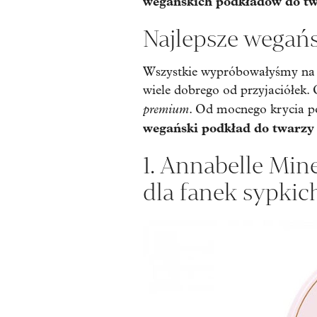
wegańskich podkładów do twa
Najlepsze wegańs
Wszystkie wypróbowałyśmy na w
wiele dobrego od przyjaciółek. 
premium
. Od mocnego krycia p
wegański
podkład do twarzy
1. Annabelle Min
dla fanek sypkich