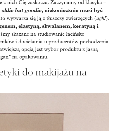
re z nich Cię zaskoczą. Zaczynamy od klasyka –
e
oldie but goodie
, niekoniecznie musi być
ugh!
sto wytwarza się ją z tłuszczy zwierzęcych (
).
genem,
elastyną
, skwalanem, keratyną i
teśmy skazane na studiowanie łacińsko
adników i dociekania u producentów pochodzenia
wiejszą opcją jest wybór produktu z jasną
egan” na opakowaniu.
tyki do makijażu na