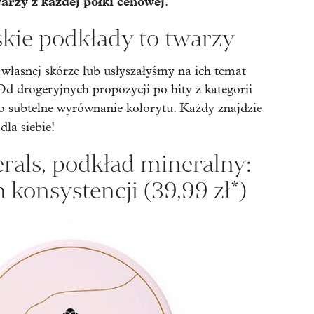
rzy z każdej półki cenowej
.
kie podkłady to twarzy
łasnej skórze lub usłyszałyśmy na ich temat
Od drogeryjnych propozycji po hity z kategorii
o subtelne wyrównanie kolorytu. Każdy znajdzie
dla siebie!
erals, podkład mineralny:
 konsystencji (39,99 zł*)