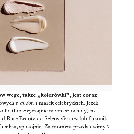
ów wege
, także „kolorówki”, jest coraz
brandów
szowych
i marek celebryckich. Jeżeli
wolić (lub zwyczajnie nie masz ochoty) na
ad Rare Beauty od Seleny Gomez lub flakonik
7
acobsa, spokojnie! Za moment przedstawimy