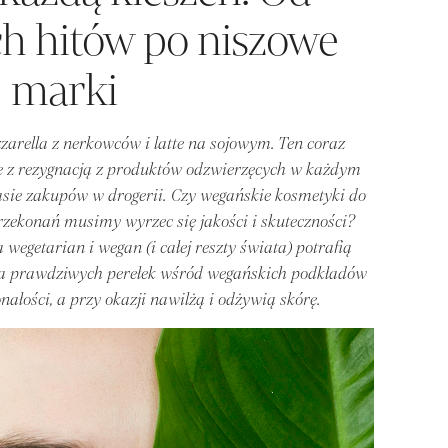
h hitów po niszowe
marki
zarella z nerkowców i latte na sojowym. Ten coraz
się z rezygnacją z produktów odzwierzęcych w każdym
asie zakupów w drogerii. Czy wegańskie kosmetyki do
rzekonań musimy wyrzec się jakości i skuteczności?
 wegetarian i wegan (i całej reszty świata) potrafią
lka prawdziwych perełek wśród wegańskich podkładów
nałości, a przy okazji nawilżą i odżywią skórę.