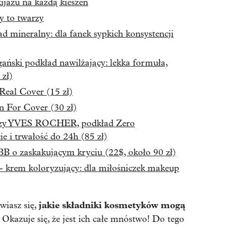
jażu na każdą kieszeń
y to twarzy
ad mineralny: dla fanek sypkich konsystencji
ski podkład nawilżający: lekka formuła,
 zł)
 Real Cover (15 zł)
n For Cover (30 zł)
arzy YVES ROCHER, podkład Zero
e i trwałość do 24h (85 zł)
BB o zaskakującym kryciu (22$, około 90 zł)
 - krem koloryzujący: dla miłośniczek makeup
jakie składniki kosmetyków mogą
wiasz się,
Okazuje się, że jest ich całe mnóstwo! Do tego