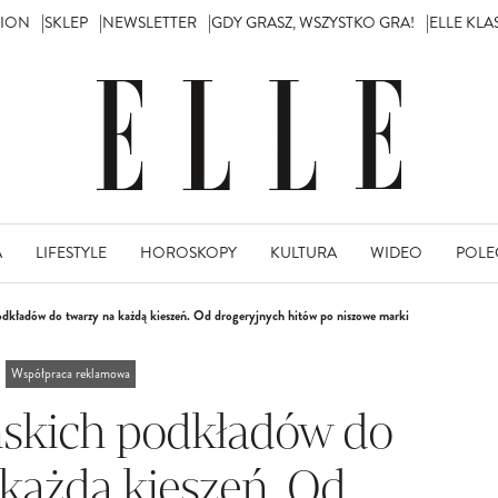
TION
SKLEP
NEWSLETTER
GDY GRASZ, WSZYSTKO GRA!
ELLE KL
A
LIFESTYLE
HOROSKOPY
KULTURA
WIDEO
POLE
kładów do twarzy na każdą kieszeń. Od drogeryjnych hitów po niszowe marki
Współpraca reklamowa
skich podkładów do
każdą kieszeń. Od