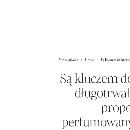
Są kluczem do bardzi
Strona główna
Uroda
Są kluczem do
długotrwał
propo
perfumowany