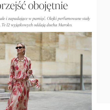
zejść obojętnie
ałe i zapadające w pamięć. Olejki perfumowane stały
. Te 12 wyjątkowych oddają ducha Maroko.