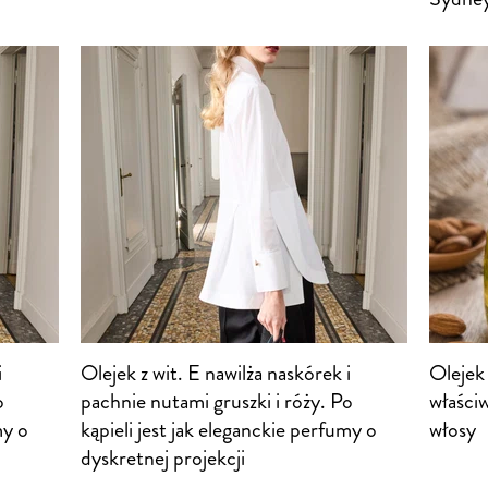
i
Olejek z wit. E nawilża naskórek i
Olejek
o
pachnie nutami gruszki i róży. Po
właściw
my o
kąpieli jest jak eleganckie perfumy o
włosy
dyskretnej projekcji