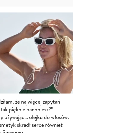
ziłam, że najwięcej zapytań
tak pięknie pachniesz?”
ę używając… olejku do włosów.
smetyk skradł serce również
y Sweeney