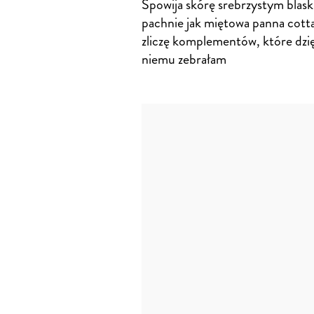
Spowija skórę srebrzystym blask
pachnie jak miętowa panna cott
zliczę komplementów, które dzi
niemu zebrałam