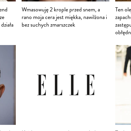
rend
Wmasowuję 2 krople przed snem, a
Ten ol
sze
rano moja cera jest miękka, nawilżona i
zapachu
 działa
bez suchych zmarszczek
zastęp
obłędni