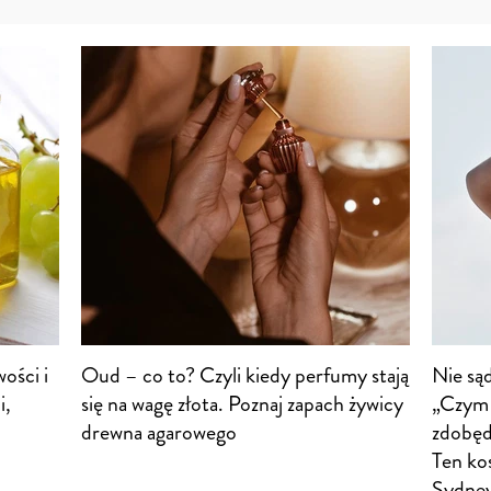
ości i
Oud – co to? Czyli kiedy perfumy stają
Nie sąd
i,
się na wagę złota. Poznaj zapach żywicy
„Czym 
drewna agarowego
zdobęd
Ten ko
Sydne