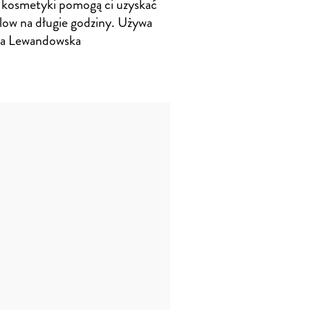
 kosmetyki pomogą ci uzyskać
glow na długie godziny. Używa
ia Lewandowska