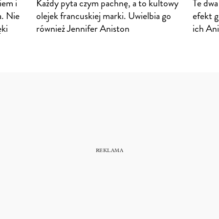
iem i
Każdy pyta czym pachnę, a to kultowy
Te dwa
a. Nie
olejek francuskiej marki. Uwielbia go
efekt 
ęki
również Jennifer Aniston
ich An