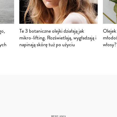
go,
Te 3 botaniczne olejki działają jak
Olejek 
mikro-lifting. Rozświetlają, wygładzają i
młodośc
ych
napinają skórę tuż po użyciu
włosy?