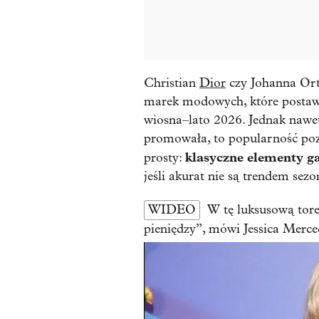
Christian
Dior
czy Johanna Orti
marek modowych, które postawi
wiosna–lato 2026. Jednak nawe
promowała, to popularność poz
klasyczne elementy g
prosty:
jeśli akurat nie są trendem sezo
WIDEO
W tę luksusową tore
pieniędzy”, mówi Jessica Merce