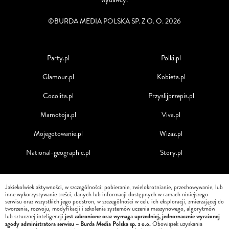
©BURDA MEDIA POLSKA SP. Z O. O. 2026
Party.pl
Polki.pl
Glamour.pl
Kobieta.pl
Cocolita.pl
Przyslijprzepis.pl
Mamotoja.pl
Viva.pl
Mojegotowanie.pl
Wizaz.pl
National-geographic.pl
Story.pl
Jakiekolwiek aktywności, w szczególności: pobieranie, zwielokrotnianie, przechowywanie, lub
inne wykorzystywanie treści, danych lub informacji dostępnych w ramach niniejszego
serwisu oraz wszystkich jego podstron, w szczególności w celu ich eksploracji, zmierzającej do
tworzenia, rozwoju, modyfikacji i szkolenia systemów uczenia maszynowego, algorytmów
jest zabronione oraz wymaga uprzedniej, jednoznacznie wyrażonej
lub sztucznej inteligencji
zgody administratora serwisu – Burda Media Polska sp. z o.o.
Obowiązek uzyskania