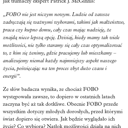
Jak tłumaczy ekspert Patrick J. McGinnis:
„FOBO nie jest niczym nowym. Ludzie od zawsze
zadręczają się ważnymi wyborami, takimi jak małżeństwo,
praca czy kupno domu, cały czas mając nadzieję, że
znajdą nieco lepszą opcję. Dzisiaj, kiedy mamy tak wiele
możliwości, nie tylko staramy się cały czas optymalizować
to, z kim się żenimy, gdzie pracujemy lub mieszkamy –
analizujemy niemal każdy najmniejszy aspekt naszego
życia, poświęcając na ten proces zbyt dużo czasu i
energii”.
Ze słów badacza wynika, ze chociaż FOBO
występowała zawsze, to dopiero w ostatnich latach
zaczyna być aż tak dotkliwe. Obecnie FOBO przede
wszystkim dotyczy młodych dorosłych, przed którymi
świat dopiero się otwiera. Jak będzie wyglądało ich
życie? Co wybiorą? Natłok możliwości działa na nich