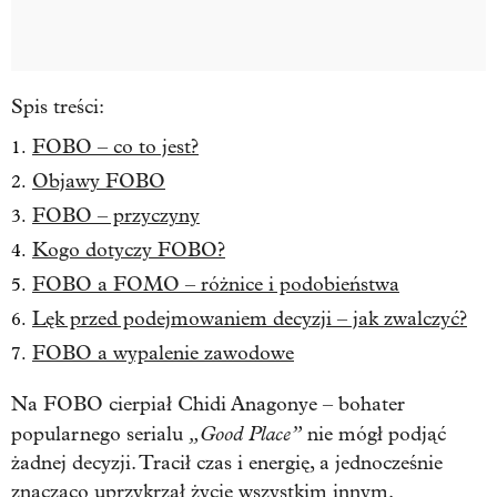
Spis treści:
FOBO – co to jest?
Objawy FOBO
FOBO – przyczyny
Kogo dotyczy FOBO?
FOBO a FOMO – różnice i podobieństwa
Lęk przed podejmowaniem decyzji – jak zwalczyć?
FOBO a wypalenie zawodowe
Na FOBO cierpiał Chidi Anagonye – bohater
„Good Place”
popularnego serialu
nie mógł podjąć
żadnej decyzji. Tracił czas i energię, a jednocześnie
znacząco uprzykrzał życie wszystkim innym.