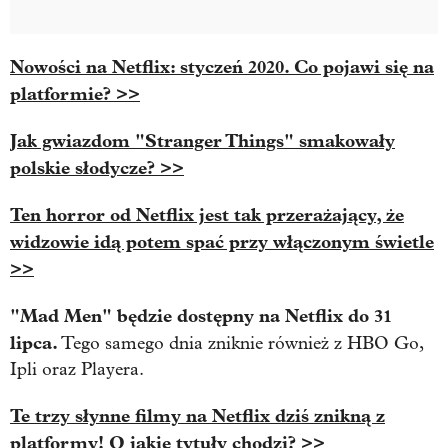
Nowości na Netflix: styczeń 2020. Co pojawi się na
platformie? >>
Jak gwiazdom "Stranger Things" smakowały
polskie słodycze? >>
Ten horror od Netflix jest tak przerażający, że
widzowie idą potem spać przy włączonym świetle
>>
"Mad Men" będzie dostępny na Netflix do 31
lipca.
Tego samego dnia zniknie również z HBO Go,
Ipli oraz Playera.
Te trzy słynne filmy na Netflix dziś znikną z
platformy! O jakie tytuły chodzi? >>