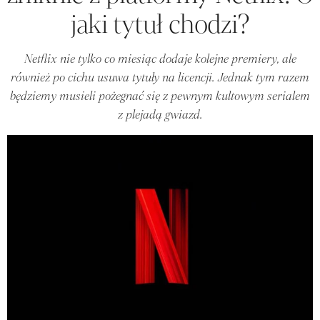
jaki tytuł chodzi?
Netflix nie tylko co miesiąc dodaje kolejne premiery, ale
również po cichu usuwa tytuły na licencji. Jednak tym razem
będziemy musieli pożegnać się z pewnym kultowym serialem
z plejadą gwiazd.