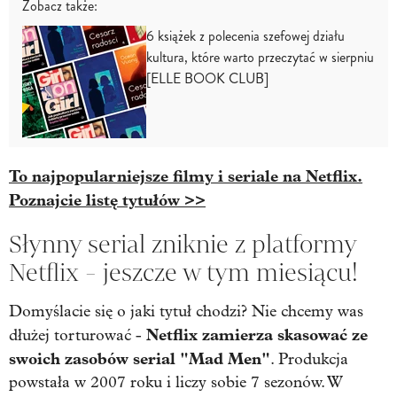
Zobacz także:
6 książek z polecenia szefowej działu
kultura, które warto przeczytać w sierpniu
[ELLE BOOK CLUB]
To najpopularniejsze filmy i seriale na Netflix.
Poznajcie listę tytułów >>
Słynny serial zniknie z platformy
Netflix - jeszcze w tym miesiącu!
Domyślacie się o jaki tytuł chodzi? Nie chcemy was
Netflix zamierza skasować ze
dłużej torturować -
swoich zasobów serial "Mad Men"
. Produkcja
powstała w 2007 roku i liczy sobie 7 sezonów. W