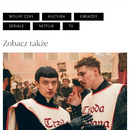
WOLNY CZAS
KULTURA
GWIAZDY
SERIALE
NETFLIX
TV
Zobacz także