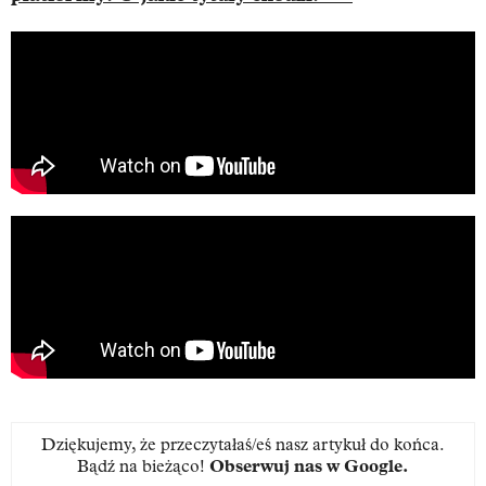
Dziękujemy, że przeczytałaś/eś nasz artykuł do końca.
Bądź na bieżąco!
Obserwuj nas w Google
.