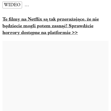
WIDEO
…
Te filmy na Netflix są tak przerażające, że nie
będziecie mogli potem zasnąć! Sprawdźcie
horrory dostępne na platformie >>