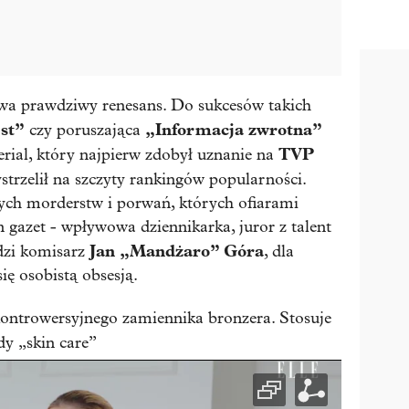
ywa prawdziwy renesans. Do sukcesów takich
st”
„Informacja zwrotna”
czy poruszająca
TVP
Serial, który najpierw zdobył uznanie na
trzelił na szczyty rankingów popularności.
nych morderstw i porwań, których ofiarami
 gazet - wpływowa dziennikarka, juror z talent
Jan „Mandżaro” Góra
dzi komisarz
, dla
ię osobistą obsesją.
ontrowersyjnego zamiennika bronzera. Stosuje
dy „skin care”