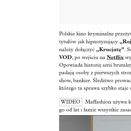
Polskie kino kryminalne przeż
„Roj
tytułów jak hipnotyzujący
„Krucjatę”
należy dołączyć
. 
VOD
Netflix
, po wejściu na
wys
Opowiada historię serii brutal
padają osoby z pierwszych stron
show, bankier. Śledztwo prowa
którego ta sprawa szybko staje s
WIDEO
Maffashion używa k
go od lat i łamie wszystkie zasa