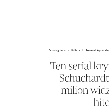
Ten serial kryminal
Strona główna
Kultura
Ten serial k
Schuchardt
milion wid
hit