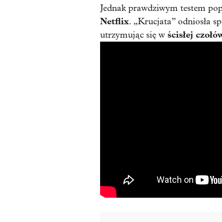
Jednak prawdziwym testem popu
Netflix
. „Krucjata” odniosła s
ścisłej czoł
utrzymując się w