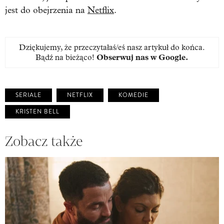
jest do obejrzenia na
Netflix
.
Dziękujemy, że przeczytałaś/eś nasz artykuł do końca.
Bądź na bieżąco!
Obserwuj nas w Google
.
SERIALE
NETFLIX
KOMEDIE
KRISTEN BELL
Zobacz także