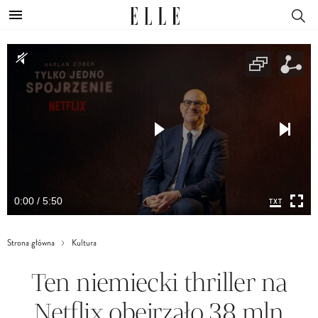
0:00 / 5:50
Strona główna
Kultura
Ten niemiecki thriller na
Netflix obejrzało 38 mln