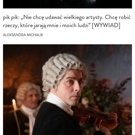
pik pik: „Nie chcę udawać wielkiego artysty. Chcę robić
rzeczy, które jarają mnie i moich ludzi” [WYWIAD]
ALEKSANDRA MICHALIK