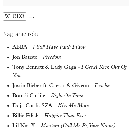
WIDEO
…
Nagranie roku
I Still Have Faith In You
ABBA –
Freedom
Jon Batiste –
I Get A Kick Out Of
Tony Bennett & Lady Gaga -
You
Peaches
Justin Bieber ft. Caesar & Giveon –
Right On Time
Brandi Carlile –
Kiss Me More
Doja Cat ft. SZA –
Happier Than Ever
Billie Eilish –
Montero (Call Me By Your Name)
Lil Nas X –