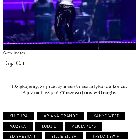
Getty Images
Doja Cat
Dziękujemy, że przeczytałaś/eś nasz artykuł do końca.
Bądź na bieżąco!
Obserwuj nas w Google
.
KULTURA
ARIANA GRANDE
KANYE WEST
MUZYKA
LUDZIE
ALICIA KEYS
ED SHEERAN
BILLIE EILISH
TAYLOR SWIFT