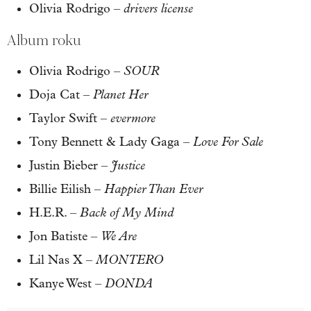
drivers license
Olivia Rodrigo –
Album roku
SOUR
Olivia Rodrigo –
Planet Her
Doja Cat –
evermore
Taylor Swift –
Love For Sale
Tony Bennett & Lady Gaga –
Justice
Justin Bieber –
Happier Than Ever
Billie Eilish –
Back of My Mind
H.E.R. –
We Are
Jon Batiste –
MONTERO
Lil Nas X –
DONDA
Kanye West –