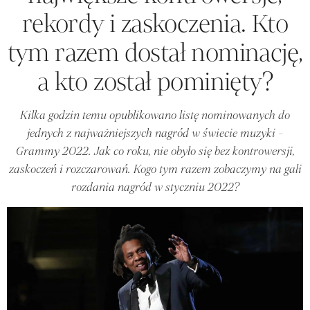
rekordy i zaskoczenia. Kto
tym razem dostał nominację,
a kto został pominięty?
Kilka godzin temu opublikowano listę nominowanych do
jednych z najważniejszych nagród w świecie muzyki -
Grammy 2022. Jak co roku, nie obyło się bez kontrowersji,
zaskoczeń i rozczarowań. Kogo tym razem zobaczymy na gali
rozdania nagród w styczniu 2022?