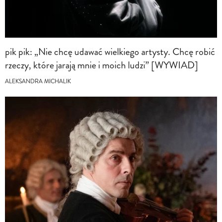
pik pik: „Nie chcę udawać wielkiego artysty. Chcę robić
rzeczy, które jarają mnie i moich ludzi” [WYWIAD]
ALEKSANDRA MICHALIK