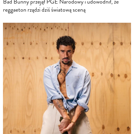
Bad Bunny przejął PGE Narodowy i udowodnił, że
reggaeton rządzi dziś światową sceną