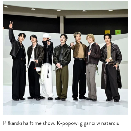
Piłkarski halftime show. K-popowi giganci w natarciu