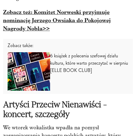
Zobacz też: Komitet Norweski przyjmuje
nominację Jerzego Owsiaka do Pokojowej
Nagrody Nobla>>
Zobacz także:
6 książek z polecenia szefowej działu
kultura, które warto przeczytać w sierpniu
[ELLE BOOK CLUB]
Artyści Przeciw Nienawiści -
koncert, szczegóły
We wtorek wokalistka wpadła na pomysł
zorganizowania koncertu polskich artystów, który