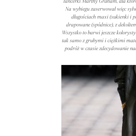
tancerki Marthy Graham, dla które
Na wybiegu zaserwował więc sylwe
długościach maxi (sukienki i pł
drapowane (spódnice), z dekoltem
Wszystko to barwi jeszcze koloryst
tak samo z grubymi i ciężkimi mate
podróż w czasie zdecydowanie nakr