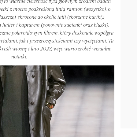
j to właśnie cielesność była głównym źródłem badań.
tki z mocno podkreśloną linią ramion (wszystko), o
aszcze), skrócone do okolic talii (skórzane kurtki),
 halter i kapturem (ponownie sukienki oraz bluzki).
ycznie polaroidowym filtrem, który doskonale współgra
riałami, jak i przezroczystościami czy wycięciami. Ta
eśli wiosnę i lato 2023, więc warto zrobić wizualne
notatki.