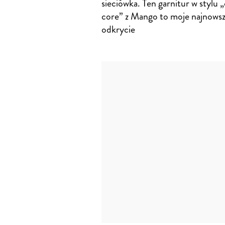
sieciówka. Ten garnitur w stylu „
core” z Mango to moje najnows
odkrycie