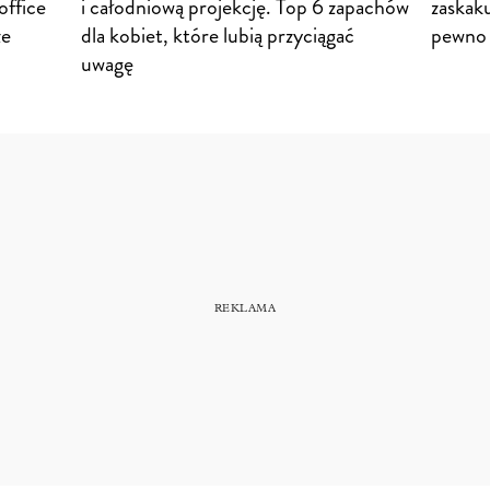
office
i całodniową projekcję. Top 6 zapachów
zaskak
ze
dla kobiet, które lubią przyciągać
pewno 
uwagę