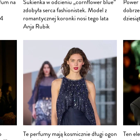
fum na
Sukienka w odcieniu „cornflower blue”
Power 
zdobyła serca fashionistek. Model z
dobrze.
24
romantycznej koronki nosi tego lata
dziesią
Anja Rubik
o
Te perfumy mają kosmicznie długi ogon
Ten ele