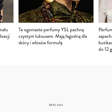
nału
Te ogoniaste perfumy YSL pachną
Perfum
izacji
czystym luksusem. Mają łagodną dla
zapach
skóry i włosów formułę
butikac
do 12 