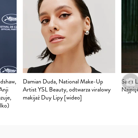
adshaw,
Damian Duda, National Make-Up
Saint 
Anji
Artist YSL Beauty, odtwarza viralowy
Najpię
zuje,
makijaż Duy Lipy [wideo]
ylko)