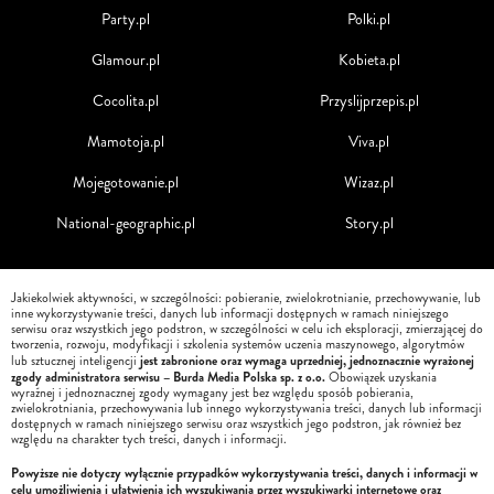
Party.pl
Polki.pl
Glamour.pl
Kobieta.pl
Cocolita.pl
Przyslijprzepis.pl
Mamotoja.pl
Viva.pl
Mojegotowanie.pl
Wizaz.pl
National-geographic.pl
Story.pl
Jakiekolwiek aktywności, w szczególności: pobieranie, zwielokrotnianie, przechowywanie, lub
inne wykorzystywanie treści, danych lub informacji dostępnych w ramach niniejszego
serwisu oraz wszystkich jego podstron, w szczególności w celu ich eksploracji, zmierzającej do
tworzenia, rozwoju, modyfikacji i szkolenia systemów uczenia maszynowego, algorytmów
jest zabronione oraz wymaga uprzedniej, jednoznacznie wyrażonej
lub sztucznej inteligencji
zgody administratora serwisu – Burda Media Polska sp. z o.o.
Obowiązek uzyskania
wyraźnej i jednoznacznej zgody wymagany jest bez względu sposób pobierania,
zwielokrotniania, przechowywania lub innego wykorzystywania treści, danych lub informacji
dostępnych w ramach niniejszego serwisu oraz wszystkich jego podstron, jak również bez
względu na charakter tych treści, danych i informacji.
Powyższe nie dotyczy wyłącznie przypadków wykorzystywania treści, danych i informacji w
celu umożliwienia i ułatwienia ich wyszukiwania przez wyszukiwarki internetowe oraz