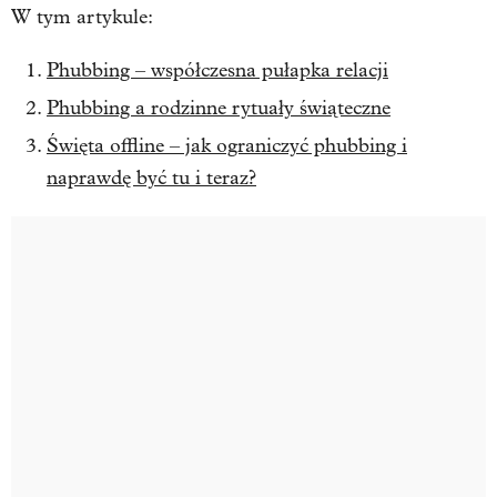
W tym artykule:
Phubbing – współczesna pułapka relacji
Phubbing a rodzinne rytuały świąteczne
Święta offline – jak ograniczyć phubbing i
naprawdę być tu i teraz?