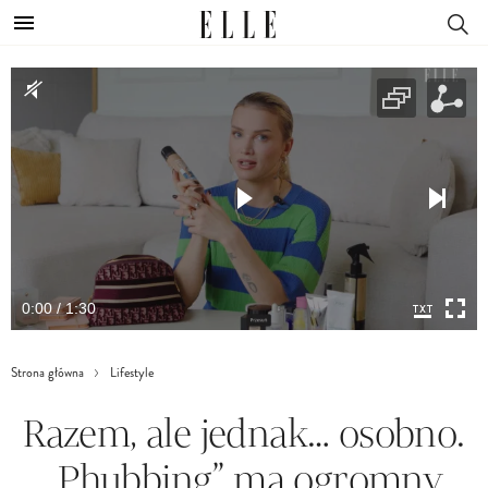
0:00 / 1:30
Strona główna
Lifestyle
Razem, ale jednak… osobno.
„Phubbing” ma ogromny