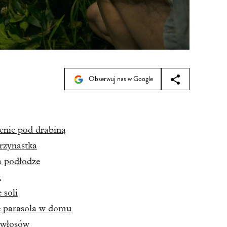
Obserwuj nas w Google
zenie pod drabiną
trzynastka
a podłodze
t
 soli
ie parasola w domu
e włosów