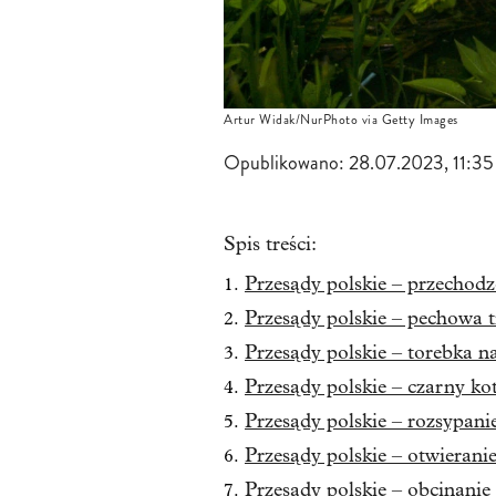
Artur Widak/NurPhoto via Getty Images
Opublikowano:
28.07.2023, 11:35
Spis treści:
Przesądy polskie – przechod
Przesądy polskie – pechowa 
Przesądy polskie – torebka n
Przesądy polskie – czarny ko
Przesądy polskie – rozsypanie
Przesądy polskie – otwieran
Przesądy polskie – obcinani