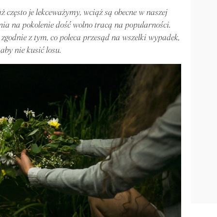
aż często je lekceważymy, wciąż są obecne w naszej
nia na pokolenie dość wolno tracą na popularności.
 zgodnie z tym, co poleca przesąd na wszelki wypadek,
aby nie kusić losu.