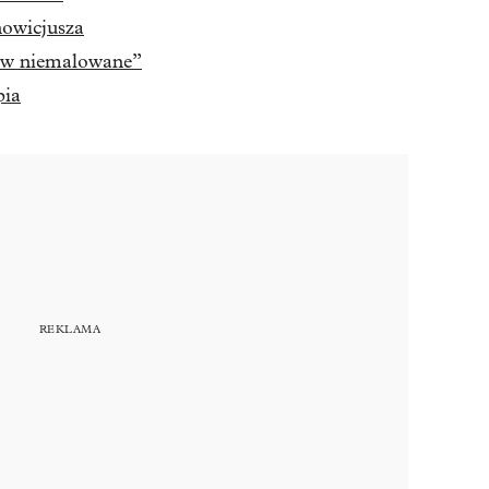
nowicjusza
ć w niemalowane”
pia