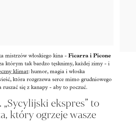
Ficarra i Picone
ka mistrzów włoskiego kina -
za którym tak bardzo tęsknimy, każdej zimy - i
eczny klimat
: humor, magia i włoska
wieść, która rozgrzewa serce mimo grudniowego
a ruszać się z kanapy - aby to poczuć.
 „Sycylijski ekspres” to
xa, który ogrzeje wasze