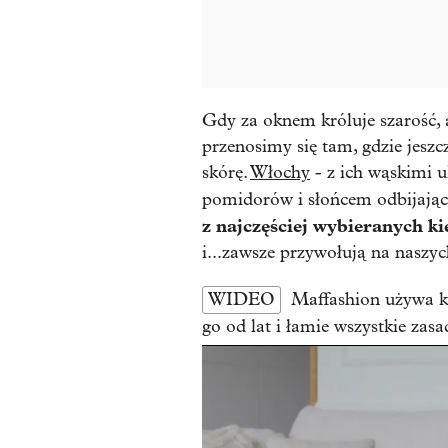
Gdy za oknem króluje szarość, a
przenosimy się tam, gdzie jeszc
skórę.
Włochy
- z ich wąskimi 
pomidorów i słońcem odbijając
z najczęściej wybieranych 
i...zawsze przywołują na naszy
WIDEO
Maffashion używa k
go od lat i łamie wszystkie zasa