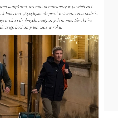
waną lampkami, aromat pomarańczy w powietrzu i
ek Palermo. „Sycylijski ekspres” to świąteczna podróż
iego uroku i drobnych, magicznych momentów, które
dlaczego kochamy ten czas w roku.