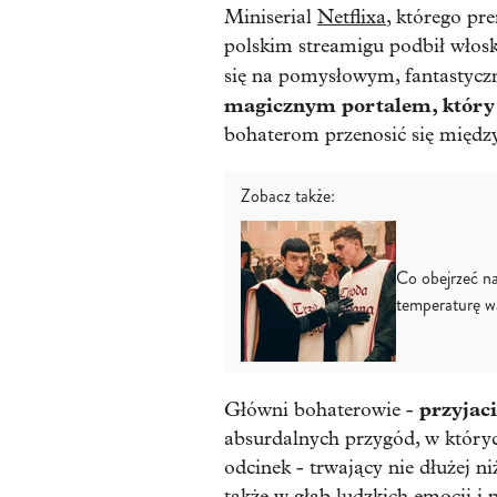
Miniserial
Netflixa
, którego pr
polskim streamigu podbił włosk
się na pomysłowym, fantastyc
magicznym portalem, który 
bohaterom przenosić się międ
Zobacz także:
Co obejrzeć na
temperaturę w
przyjaci
Główni bohaterowie -
absurdalnych przygód, w któryc
odcinek - trwający nie dłużej n
także w głąb ludzkich emocji i p