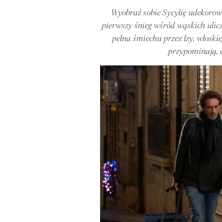
Wyobraź sobie Sycylię udekoro
pierwszy śnieg wśród wąskich ulicz
pełna śmiechu przez łzy, włosk
przypominają, 