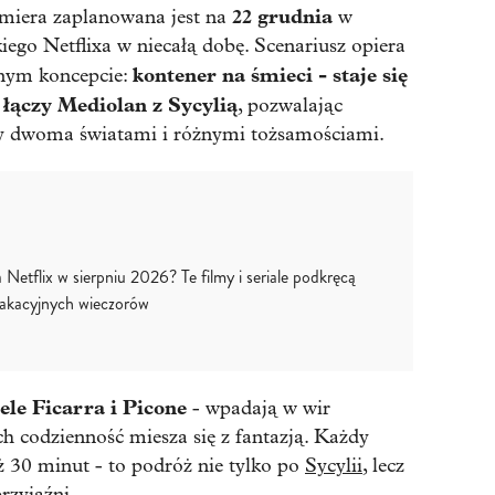
22 grudnia
emiera zaplanowana jest na
w
iego Netflixa w niecałą dobę. Scenariusz opiera
kontener na śmieci - staje się
znym koncepcie:
łączy Mediolan z Sycylią
, pozwalając
zy dwoma światami i różnymi tożsamościami.
 Netflix w sierpniu 2026? Te filmy i seriale podkręcą
akacyjnych wieczorów
ele Ficarra i Picone
- wpadają w wir
h codzienność miesza się z fantazją. Każdy
iż 30 minut - to podróż nie tylko po
Sycylii
, lecz
rzyjaźni.