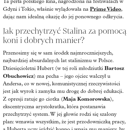
Ta perła polskiego kina, nagrodzona na festiwalach w
Prime Video
Gdyni i Tokio, właśnie wylądowała na
,
dając nam idealną okazję do jej ponownego odkrycia.
Jak przechytrzyć Stalina za pomocą
koni i dobrych manier?
Przenosimy się w sam środek najmroczniejszych,
najbardziej absurdalnych lat stalinizmu w Polsce.
Bartosz
Dziesięcioletni Hubert (w tej roli młodziutki
Obuchowicz
) ma pecha – jego ojciec walczył u
Andersa, co w nowej, komunistycznej rzeczywistości
jest jak wyrok i zamyka mu drogę do dobrej edukacji.
Maja Komorowska
Z opresji ratuje go ciotka (
),
ekscentryczna arystokratka, która postanawia
przechytrzyć system. W jej głowie rodzi się szalony
plan: wmawia wszystkim, że jest przodowniczką pracy,
a Huberta uczy jeździć konno i wpaja mu maniery, by