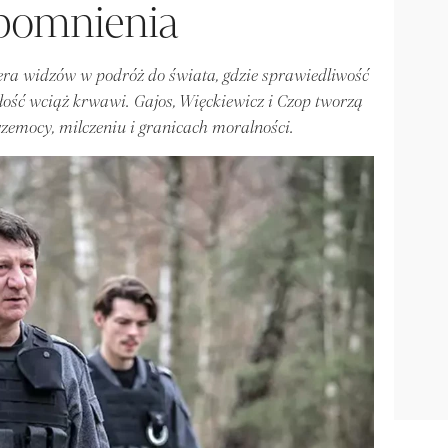
pomnienia
era widzów w podróż do świata, gdzie sprawiedliwość
szłość wciąż krwawi. Gajos, Więckiewicz i Czop tworzą
zemocy, milczeniu i granicach moralności.