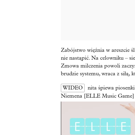
Zabójstwo więźnia w areszcie ś
nie nastąpić. Na celowniku – si
Zmowa milczenia powoli zaczyn
brudzie systemu, wraca z siłą, kt
WIDEO
nita śpiewa piosen
Niemena [ELLE Music Game]