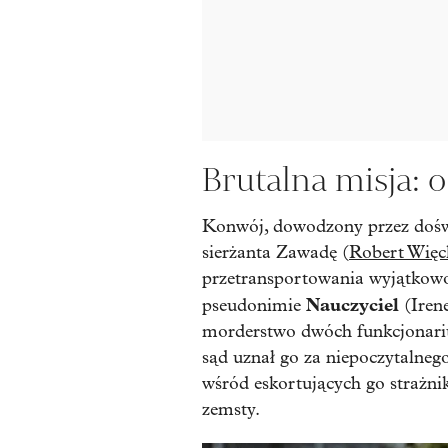
Brutalna misja: 
Konwój, dowodzony przez doświ
sierżanta Zawadę (
Robert Więc
przetransportowania wyjątkowo
Nauczyciel
pseudonimie
(Irene
morderstwo dwóch funkcjonarius
sąd uznał go za niepoczytalnego
wśród eskortujących go strażni
zemsty.