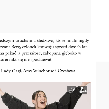
ledczym uruchamia śledztwo, które miało nigdy
erżant Berg, członek konwoju sprzed dwóch lat.
a pękać, a przeszłość, zakopana głęboko w
órej nikt się nie spodziewał.
ki Lady Gagi, Amy Winehouse i Czesława