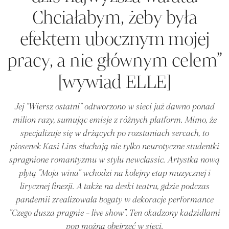
Chciałabym, żeby była
efektem ubocznym mojej
pracy, a nie głównym celem”
[wywiad ELLE]
Jej "Wiersz ostatni" odtworzono w sieci już dawno ponad
milion razy, sumując emisje z różnych platform. Mimo, że
specjalizuje się w drżących po rozstaniach sercach, to
piosenek Kasi Lins słuchają nie tylko neurotyczne studentki
spragnione romantyzmu w stylu newclassic. Artystka nową
płytą "Moja wina" wchodzi na kolejny etap muzycznej i
lirycznej finezji. A także na deski teatru, gdzie podczas
pandemii zrealizowała bogaty w dekoracje performance
"Czego dusza pragnie - live show". Ten okadzony kadzidłami
pop można obejrzeć w sieci.