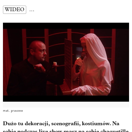
WIDEO
…
mat. prasowe
Dużo tu dekoracji, scenografii, kostiumów. Na
sobie podczas live show masz na sobie chaquetillę