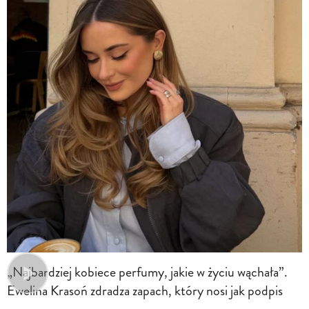
„Najbardziej kobiece perfumy, jakie w życiu wąchała”.
Ewelina Krasoń zdradza zapach, który nosi jak podpis