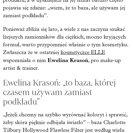
produktu, a w dyskusjach na jej temat bardzo często
pojawia się zdanie: „wiem, że to baza, ale używam jej
zamiast podkładu”.
Ponieważ zbliża się lato, a wiele z nas zaczyna szukać
lżejszych zamienników dla ciężkich, mocno kryjących
formuł, warto przypomnieć właśnie o tym kosmetyku.
Zwłaszcza że w ostatniej
kosmetyczce ELLE
Ewelina Krasoń
wspomniała o nim
, pro make-up
artist & trainer.
Ewelina Krasoń: „to baza, której
czasem używam zamiast
podkładu”
„Jeżeli chcemy na szybko wyrównać koloryt i sprawić,
żeby skóra pięknie odbijała światło” – baza Charlotte
Tilbury Hollywood Flawless Filter jest według wielu