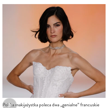
Polska makijażystka poleca dwa „genialne” francuskie