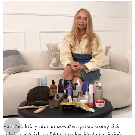
Podkład, który zdetronizował wszystkie kremy BB.
Lekki, trwały i daje efekt satin glow idealny na jesień