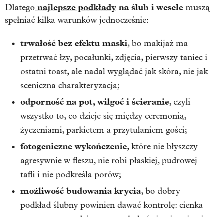
najlepsze podkłady
na ślub i wesele
Dlatego
muszą
spełniać kilka warunków jednocześnie:
trwałość bez efektu maski
, bo makijaż ma
przetrwać łzy, pocałunki, zdjęcia, pierwszy taniec i
ostatni toast, ale nadal wyglądać jak skóra, nie jak
sceniczna charakteryzacja;
odporność na pot, wilgoć i ścieranie
, czyli
wszystko to, co dzieje się między ceremonią,
życzeniami, parkietem a przytulaniem gości;
fotogeniczne wykończenie
, które nie błyszczy
agresywnie w fleszu, nie robi płaskiej, pudrowej
tafli i nie podkreśla porów;
możliwość budowania krycia
, bo dobry
podkład ślubny powinien dawać kontrolę: cienka