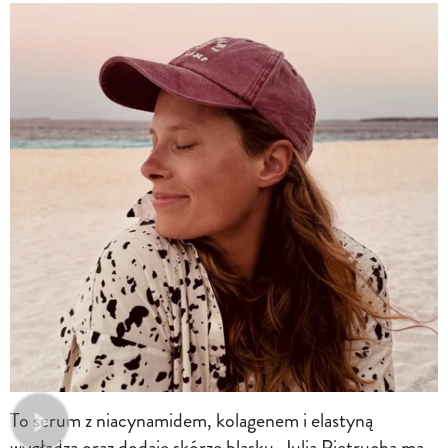
To serum z niacynamidem, kolagenem i elastyną
wygładza oraz dodaje skórze blasku. Julia Pietrucha ma