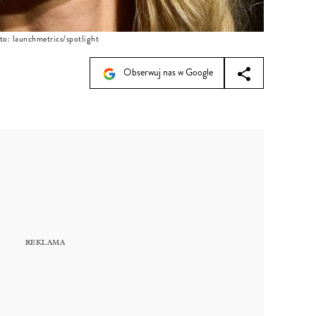
to: launchmetrics/spotlight
Obserwuj nas w Google