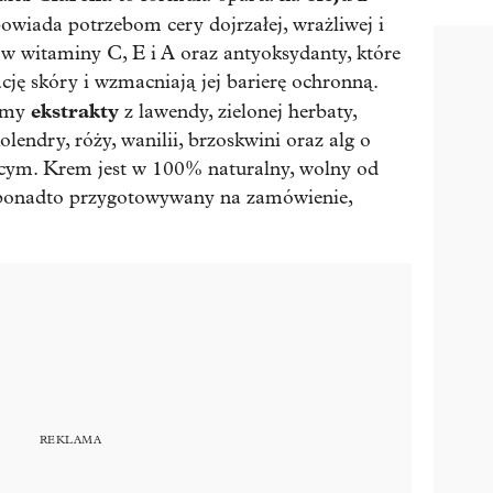
owiada potrzebom cery dojrzałej, wrażliwej i
ty w witaminy C, E i A oraz antyoksydanty, które
ję skóry i wzmacniają jej barierę ochronną.
ekstrakty
iemy
z lawendy, zielonej herbaty,
lendry, róży, wanilii, brzoskwini oraz alg o
ącym. Krem jest w 100% naturalny, wolny od
ponadto przygotowywany na zamówienie,