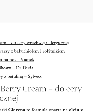
am – do cery wrażliwej i alergicznej
arzy z bakuchiolem i rokitnikiem
m na noc – Vianek
nikowy – Dr Duda
 z betuliną – Sylveco
 Berry Cream – do cery
icznej
Clarena
oleju z
arki
to formuła oparta na