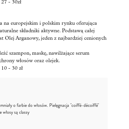
 27 - 30zł
 na europejskim i polskim rynku oferująca
aturalne składniki aktywne. Podstawą całej
t Olej Arganowy, jeden z najbardziej cenionych
źć szampon, maskę, nawilżające serum
ochrony włosów oraz olejek.
10 - 30 zł
mniały o farbie do włosów. Pielęgnacja "coiffé-décoiffé"
e włosy są classy