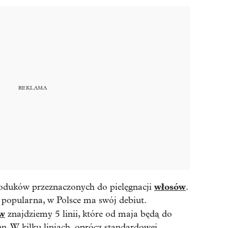
włosów
roduków przeznaczonych do pielęgnacji
.
o popularna, w Polsce ma swój debiut.
w
znajdziemy 5 linii, które od maja będą do
. W kilku liniach, oprócz standardowej