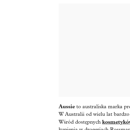
Aussie
to australiska marka p
W Australii od wielu lat bardz
kosmetykó
Wśród dostępnych
kupienia w drogeriach Rossmann